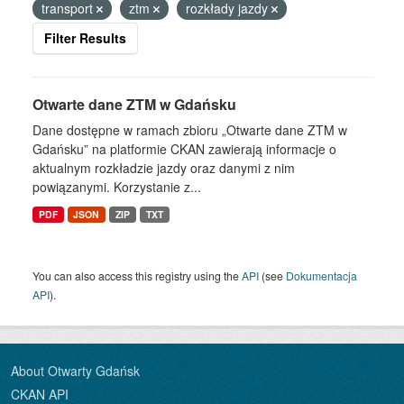
transport
ztm
rozkłady jazdy
Filter Results
Otwarte dane ZTM w Gdańsku
Dane dostępne w ramach zbioru „Otwarte dane ZTM w
Gdańsku” na platformie CKAN zawierają informacje o
aktualnym rozkładzie jazdy oraz danymi z nim
powiązanymi. Korzystanie z...
PDF
JSON
ZIP
TXT
You can also access this registry using the
API
(see
Dokumentacja
API
).
About Otwarty Gdańsk
CKAN API