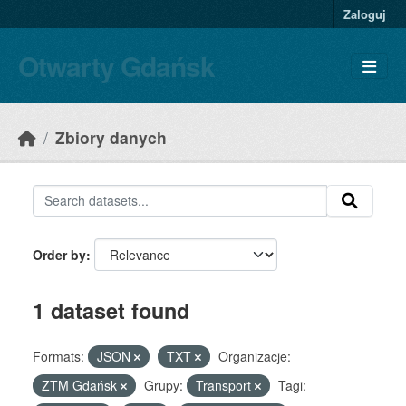
Skip to main content
Zaloguj
Otwarty Gdańsk
Zbiory danych
Order by
1 dataset found
Formats:
JSON
TXT
Organizacje:
ZTM Gdańsk
Grupy:
Transport
Tagi: