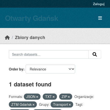
Skip to main content
Zaloguj
Otwarty Gdańsk
Zbiory danych
Order by
1 dataset found
Formats:
JSON
TXT
ZIP
Organizacje:
ZTM Gdańsk
Grupy:
Transport
Tagi: