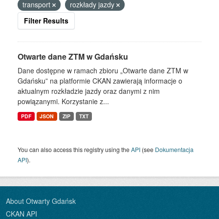
transport
rozkłady jazdy
Filter Results
Otwarte dane ZTM w Gdańsku
Dane dostępne w ramach zbioru „Otwarte dane ZTM w
Gdańsku” na platformie CKAN zawierają informacje o
aktualnym rozkładzie jazdy oraz danymi z nim
powiązanymi. Korzystanie z...
PDF
JSON
ZIP
TXT
You can also access this registry using the
API
(see
Dokumentacja
API
).
About Otwarty Gdańsk
CKAN API