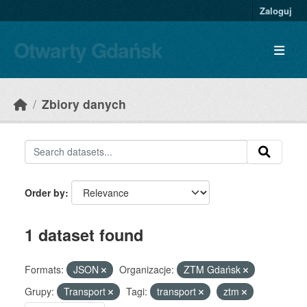
Skip to main content
Zaloguj
Otwarty Gdańsk
Zbiory danych
Order by
1 dataset found
Formats:
JSON
Organizacje:
ZTM Gdańsk
Grupy:
Transport
Tagi:
transport
ztm