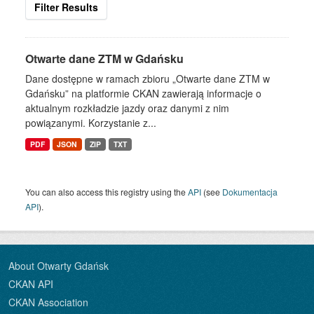
Filter Results
Otwarte dane ZTM w Gdańsku
Dane dostępne w ramach zbioru „Otwarte dane ZTM w
Gdańsku” na platformie CKAN zawierają informacje o
aktualnym rozkładzie jazdy oraz danymi z nim
powiązanymi. Korzystanie z...
PDF
JSON
ZIP
TXT
You can also access this registry using the
API
(see
Dokumentacja
API
).
About Otwarty Gdańsk
CKAN API
CKAN Association