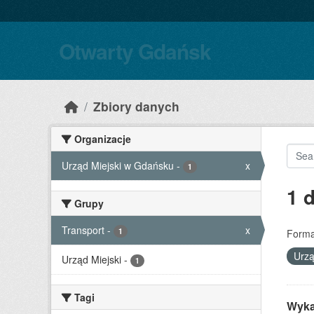
Skip to main content
Otwarty Gdańsk
Zbiory danych
Organizacje
Urząd Miejski w Gdańsku
-
x
1
1 
Grupy
Transport
-
x
1
Forma
Urzą
Urząd Miejski
-
1
Tagi
Wyka