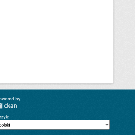
owered by
ęzyk