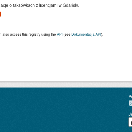
macje o taksówkach z licencjami w Gdańsku
 also access this registry using the
API
(see
Dokumentacja API
).
P
J