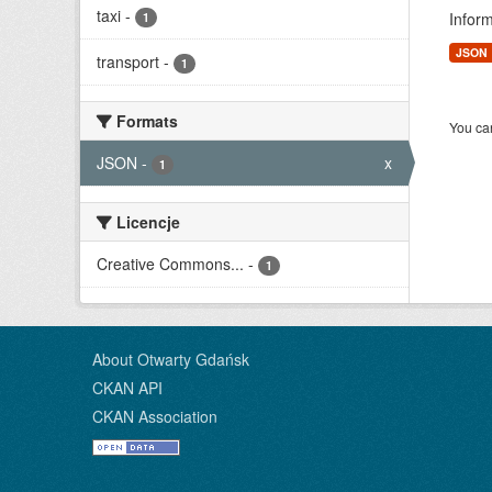
taxi
-
Infor
1
JSON
transport
-
1
Formats
You can
JSON
-
x
1
Licencje
Creative Commons...
-
1
About Otwarty Gdańsk
CKAN API
CKAN Association