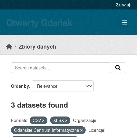
Skip to main content
Zaloguj
Otwarty Gdańsk
Zbiory danych
Order by
3 datasets found
Formats:
CSV
XLSX
Organizacje:
Gdańskie Centrum Informatyczne
Licencje: