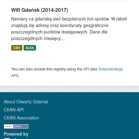
Wifi Gdańsk (2014-2017)
Namiary na gdańską sieć bezpłatnych hot-spotów. W tabeli
znajdują się adresy oraz koordynaty geograficzne
poszczególnych punktów dostępowych. Dane dla
poszczególnych miesięcy...
CSV
XLSX
You can also access this registry using the
API
(see
Dokumentacja
API
).
About Otwarty Gdańsk
CKAN API
CKAN Association
Powered by