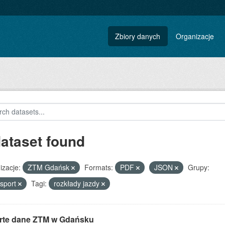
Zbiory danych
Organizacje
dataset found
izacje:
ZTM Gdańsk
Formats:
PDF
JSON
Grupy:
sport
Tagi:
rozkłady jazdy
rte dane ZTM w Gdańsku