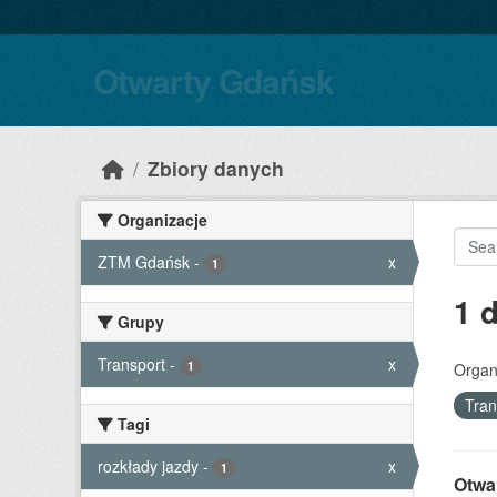
Skip to main content
Otwarty Gdańsk
Zbiory danych
Organizacje
ZTM Gdańsk
-
x
1
1 
Grupy
Transport
-
x
1
Organ
Tran
Tagi
rozkłady jazdy
-
x
1
Otwa