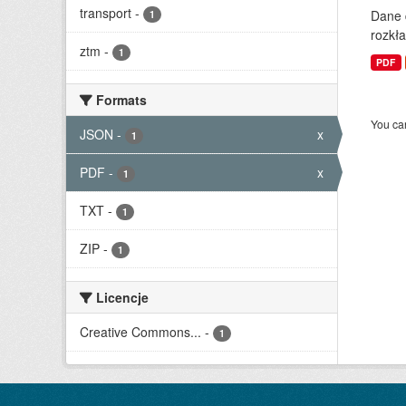
transport
-
Dane 
1
rozkła
ztm
-
1
PDF
Formats
You can
JSON
-
x
1
PDF
-
x
1
TXT
-
1
ZIP
-
1
Licencje
Creative Commons...
-
1