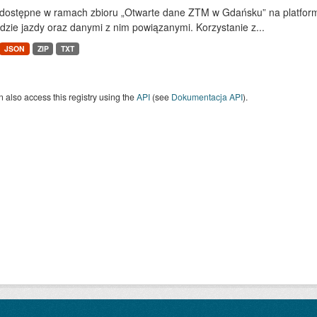
dostępne w ramach zbioru „Otwarte dane ZTM w Gdańsku” na platform
dzie jazdy oraz danymi z nim powiązanymi. Korzystanie z...
JSON
ZIP
TXT
 also access this registry using the
API
(see
Dokumentacja API
).