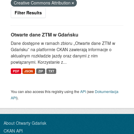
Creative Commons Attribution
Filter Results
Otwarte dane ZTM w Gdańsku
Dane dostępne w ramach zbioru „Otwarte dane ZTM w
Gdańsku” na platformie CKAN zawierają informacje o
aktualnym rozkładzie jazdy oraz danymi z nim
powiązanymi. Korzystanie z...
PDF
JSON
ZIP
TXT
You can also access this registry using the
API
(see
Dokumentacja
API
).
About Otwarty Gdańsk
CKAN API