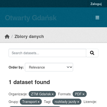
Skip to main content
Zaloguj
Otwarty Gdańsk
Zbiory danych
Order by
1 dataset found
Organizacje:
ZTM Gdańsk
Formats:
PDF
Grupy:
Transport
Tagi:
rozkłady jazdy
Licencje: