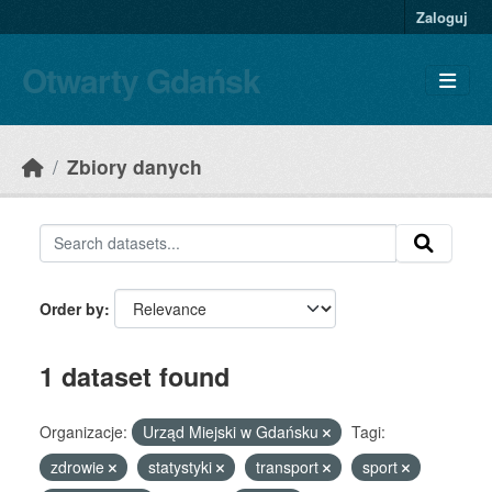
Skip to main content
Zaloguj
Otwarty Gdańsk
Zbiory danych
Order by
1 dataset found
Organizacje:
Urząd Miejski w Gdańsku
Tagi:
zdrowie
statystyki
transport
sport