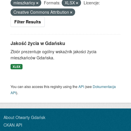
mieszkańcy
Formats:
XLSX
Licencje:
Creative Commons Attribution
Filter Results
Jakość życia w Gdańsku
Zbiór prezentuje ogólny wskaźnik jakości życia
mieszkańców Gdańska.
XLSX
You can also access this registry using the
API
(see
Dokumentacja
API
).
About Otwarty Gdańsk
CKAN API