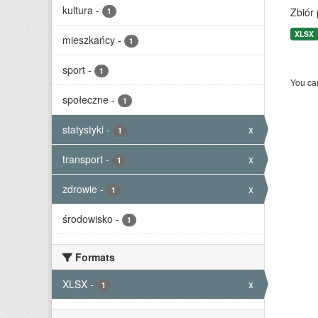
kultura
-
Zbiór
1
XLSX
mieszkańcy
-
1
sport
-
1
You can
społeczne
-
1
statystyki
-
x
1
transport
-
x
1
zdrowie
-
x
1
środowisko
-
1
Formats
XLSX
-
x
1