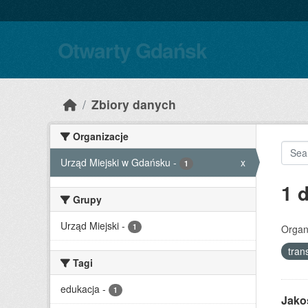
Skip to main content
Otwarty Gdańsk
Zbiory danych
Organizacje
Urząd Miejski w Gdańsku
-
x
1
1 
Grupy
Urząd Miejski
-
1
Organ
tran
Tagi
edukacja
-
1
Jako