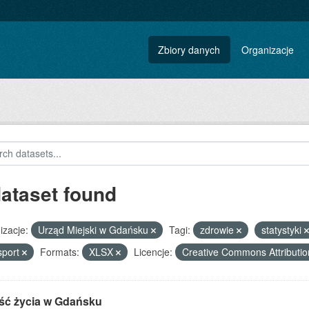
Zbiory danych
Organizacje
dataset found
izacje:
Urząd Miejski w Gdańsku
Tagi:
zdrowie
statystyki
sport
Formats:
XLSX
Licencje:
Creative Commons Attributi
ść życia w Gdańsku