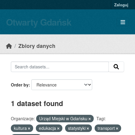
Skip to main content
Zaloguj
Otwarty Gdańsk
Zbiory danych
Order by
1 dataset found
Organizacje:
Urząd Miejski w Gdańsku
Tagi:
kultura
edukacja
statystyki
transport