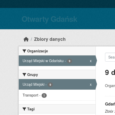
Skip to main content
Otwarty Gdańsk
Zbiory danych
Organizacje
Urząd Miejski w Gdańsku
-
x
9
9 
Grupy
Urząd Miejski
-
x
9
Organ
Transport
-
1
Gdań
Tagi
Zbiór