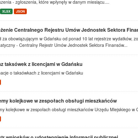
zenia - zgłoszenia, które wpłynęły w danym miesiącu....
XLSX
JSON
żenie Centralnego Rejestru Umów Jednostek Sektora Finan
d za obowiązującym w Gdańsku od ponad 10 lat rejestrze wydatków, z
matyczny - Centralny Rejestr Umów Jednostek Sektora Finansów...
z taksówek z licencjami w Gdańsku
macje o taksówkach z licencjami w Gdańsku
emy kolejkowe w zespołach obsługi mieszkańców
my kolejkowe w zespołach obsługi mieszkańców Urzędu Miejskiego w 
tr wniosków o udostępnienie informacji publicznej