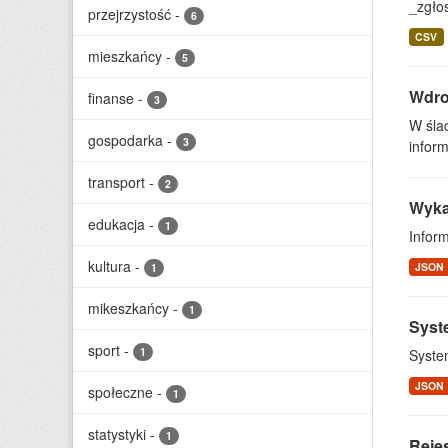
_zgłos
przejrzystość
-
6
CSV
mieszkańcy
-
5
Wdro
finanse
-
3
W śla
gospodarka
-
3
infor
transport
-
2
Wyka
edukacja
-
1
Infor
kultura
-
JSON
1
mikeszkańcy
-
1
Syst
sport
-
1
Syste
JSON
społeczne
-
1
statystyki
-
1
Rejes