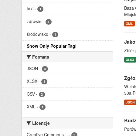
Baza w
taxi
-
1
Miejs
zdrowie
-
1
XML
środowisko
-
1
Jako
Show Only Popular Tagi
Zbiór
Formats
XLSX
JSON
-
4
Zgło
XLSX
-
4
W zbi
30a Pr
CSV
-
2
JSON
XML
-
1
Budż
Licencje
Porów
Creative Commons...
-
9