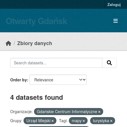
Skip to main content
Zaloguj
Otwarty Gdańsk
Zbiory danych
Order by
4 datasets found
Organizacje:
Gdańskie Centrum Informatyczne
Grupy:
Urząd Miejski
Tagi:
mapy
turystyka