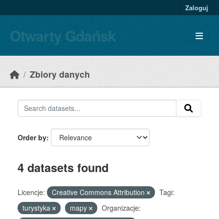
Skip to main content
Zaloguj
Otwarty Gdańsk
Zbiory danych
Order by
4 datasets found
Licencje:
Creative Commons Attribution
Tagi:
turystyka
mapy
Organizacje: