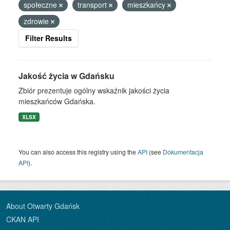
społeczne
transport
mieszkańcy
zdrowie
Filter Results
Jakość życia w Gdańsku
Zbiór prezentuje ogólny wskaźnik jakości życia
mieszkańców Gdańska.
XLSX
You can also access this registry using the
API
(see
Dokumentacja
API
).
About Otwarty Gdańsk
CKAN API