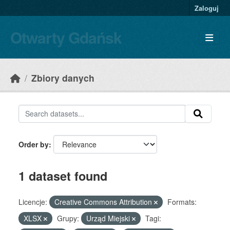
Skip to main content
Zaloguj
Otwarty Gdańsk
Zbiory danych
Order by
1 dataset found
Licencje:
Creative Commons Attribution
Formats:
XLSX
Grupy:
Urząd Miejski
Tagi: