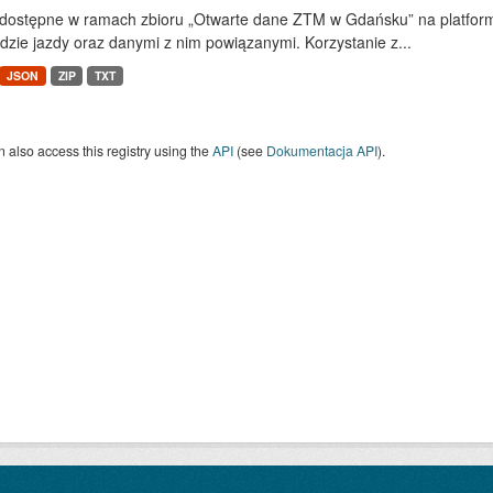
dostępne w ramach zbioru „Otwarte dane ZTM w Gdańsku” na platform
dzie jazdy oraz danymi z nim powiązanymi. Korzystanie z...
JSON
ZIP
TXT
 also access this registry using the
API
(see
Dokumentacja API
).