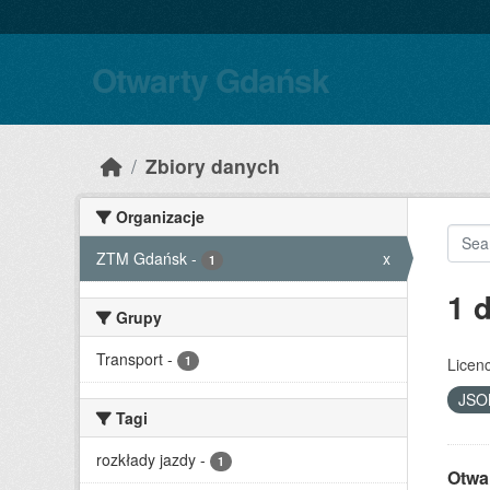
Skip to main content
Otwarty Gdańsk
Zbiory danych
Organizacje
ZTM Gdańsk
-
x
1
1 
Grupy
Transport
-
1
Licenc
JS
Tagi
rozkłady jazdy
-
1
Otwa