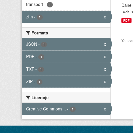
transport
-
Dane 
1
rozkła
ztm
-
x
1
PDF
Formats
You can
JSON
-
x
1
PDF
-
x
1
TXT
-
x
1
ZIP
-
x
1
Licencje
Creative Commons...
-
x
1