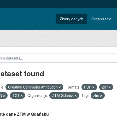
Zbiory danych
Organizacje
dataset found
je:
Creative Commons Attribution
Formats:
PDF
ZIP
ON
TXT
Organizacje:
ZTM Gdańsk
Tagi:
ztm
rte dane ZTM w Gdańsku