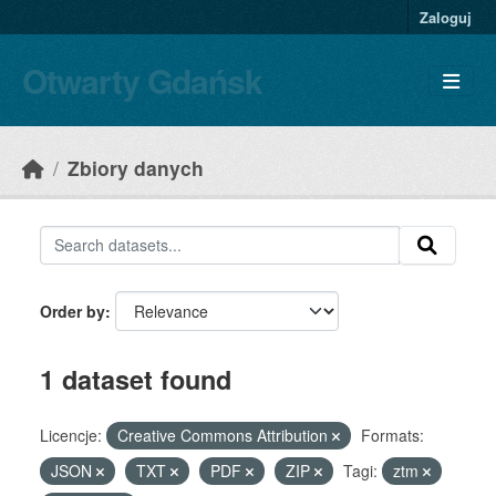
Skip to main content
Zaloguj
Otwarty Gdańsk
Zbiory danych
Order by
1 dataset found
Licencje:
Creative Commons Attribution
Formats:
JSON
TXT
PDF
ZIP
Tagi:
ztm