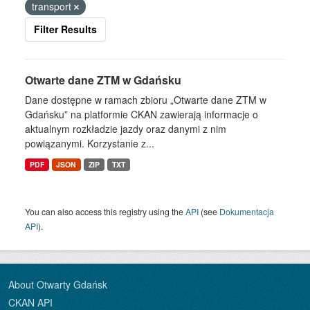
transport
Filter Results
Otwarte dane ZTM w Gdańsku
Dane dostępne w ramach zbioru „Otwarte dane ZTM w
Gdańsku” na platformie CKAN zawierają informacje o
aktualnym rozkładzie jazdy oraz danymi z nim
powiązanymi. Korzystanie z...
PDF
JSON
ZIP
TXT
You can also access this registry using the
API
(see
Dokumentacja
API
).
About Otwarty Gdańsk
CKAN API