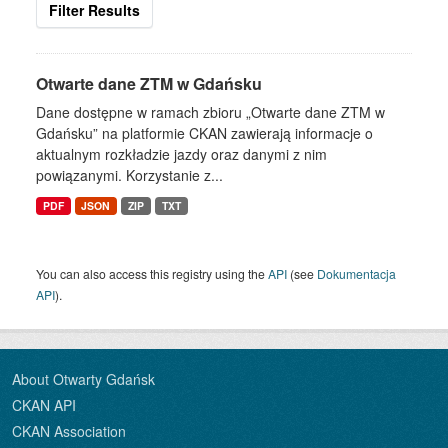
Filter Results
Otwarte dane ZTM w Gdańsku
Dane dostępne w ramach zbioru „Otwarte dane ZTM w
Gdańsku” na platformie CKAN zawierają informacje o
aktualnym rozkładzie jazdy oraz danymi z nim
powiązanymi. Korzystanie z...
PDF
JSON
ZIP
TXT
You can also access this registry using the
API
(see
Dokumentacja
API
).
About Otwarty Gdańsk
CKAN API
CKAN Association