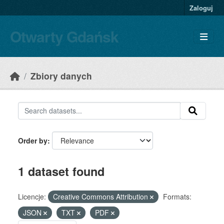
Skip to main content
Zaloguj
Otwarty Gdańsk
Zbiory danych
Order by
1 dataset found
Licencje:
Creative Commons Attribution
Formats:
JSON
TXT
PDF