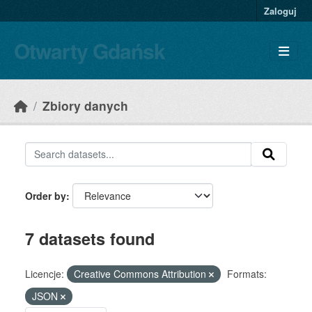
Skip to main content
Zaloguj
Otwarty Gdańsk
Zbiory danych
Order by
7 datasets found
Licencje:
Creative Commons Attribution
Formats:
JSON