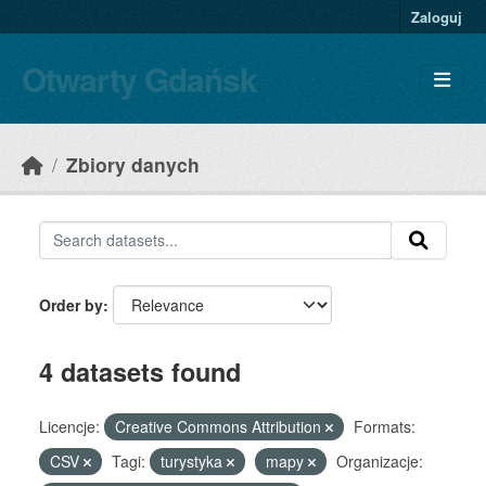
Skip to main content
Zaloguj
Otwarty Gdańsk
Zbiory danych
Order by
4 datasets found
Licencje:
Creative Commons Attribution
Formats:
CSV
Tagi:
turystyka
mapy
Organizacje: