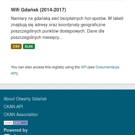
Wifi Gdańsk (2014-2017)
Namiary na gdańską sieć bezpłatnych hot-spotów. W tabeli
znajdują się adresy oraz koordynaty geograficzne
poszczególnych punktów dostępowych. Dane dla
poszczególnych miesięcy...
CSV
XLSX
You can also access this registry using the
API
(see
Dokumentacja
API
).
About Otwarty Gdańsk
CKAN API
CKAN Association
Powered by