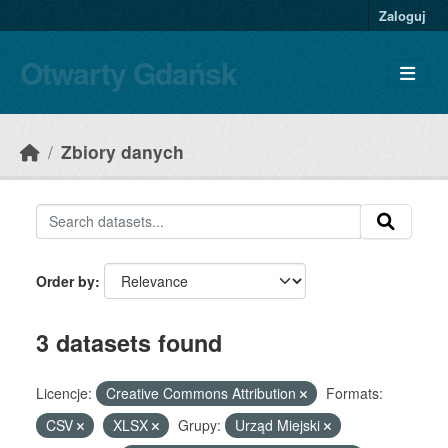
Skip to main content
Zaloguj
Otwarty Gdańsk
Zbiory danych
Order by
3 datasets found
Licencje:
Creative Commons Attribution
Formats:
CSV
XLSX
Grupy:
Urząd Miejski