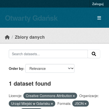
Skip to main content
Zaloguj
Otwarty Gdańsk
Zbiory danych
Order by
1 dataset found
Licencje:
Creative Commons Attribution
Organizacje:
Urząd Miejski w Gdańsku
Formats:
JSON