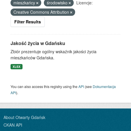
mieszkańcy
środowisko
Licencje:
Creative Commons Attribution
Filter Results
Jakość życia w Gdańsku
Zbiór prezentuje ogólny wskaźnik jakości życia
mieszkańców Gdańska.
XLSX
You can also access this registry using the
API
(see
Dokumentacja
API
).
About Otwarty Gdańsk
CKAN API