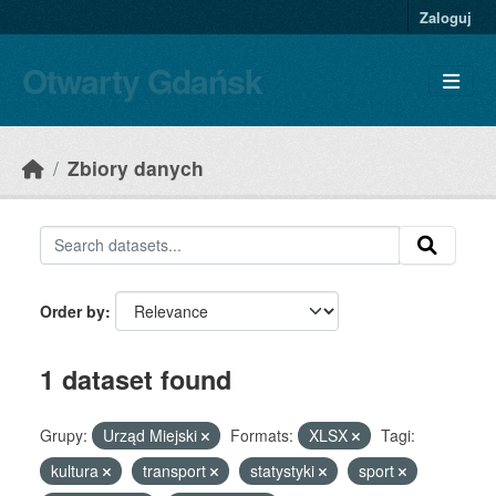
Skip to main content
Zaloguj
Otwarty Gdańsk
Zbiory danych
Order by
1 dataset found
Grupy:
Urząd Miejski
Formats:
XLSX
Tagi:
kultura
transport
statystyki
sport