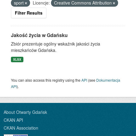
sport
Licencje:
Creative Commons Attribution
Filter Results
Jakość życia w Gdańsku
Zbiór prezentuje ogólny wskaźnik jakości życia
mieszkańców Gdańska.
XLSX
You can also access this registry using the
API
(see
Dokumentacja
API
).
About Otwarty Gdańsk
CKAN API
CKAN Association