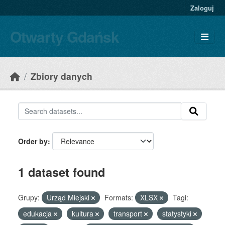
Skip to main content
Zaloguj
Otwarty Gdańsk
Zbiory danych
Order by
1 dataset found
Grupy:
Urząd Miejski
Formats:
XLSX
Tagi:
edukacja
kultura
transport
statystyki