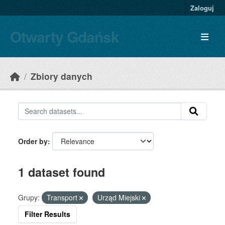
Skip to main content
Zaloguj
Otwarty Gdańsk
Zbiory danych
Order by
1 dataset found
Grupy:
Transport
Urząd Miejski
Filter Results